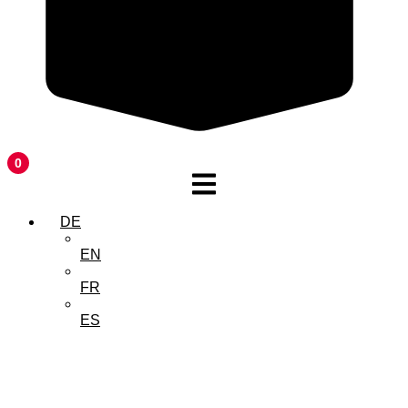
0
DE
EN
FR
ES